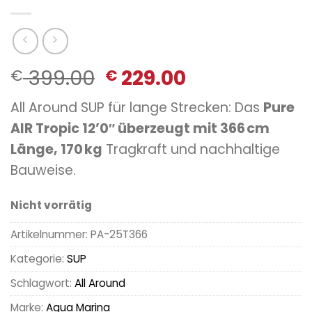
Ursprünglicher
Aktueller
399.00
229.00
€
€
Preis
Preis
All Around SUP für lange Strecken: Das
Pure
war:
ist:
AIR Tropic 12’0″ überzeugt mit 366 cm
€ 399.00
€ 229.00.
Länge, 170 kg
Tragkraft und nachhaltige
Bauweise.
Nicht vorrätig
Artikelnummer:
PA-25T366
Kategorie:
SUP
Schlagwort:
All Around
Marke:
Aqua Marina