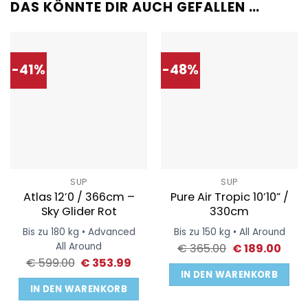
DAS KÖNNTE DIR AUCH GEFALLEN …
-41%
-48%
SUP
SUP
Atlas 12’0 / 366cm –
Pure Air Tropic 10’10” /
Sky Glider Rot
330cm
Bis zu 180 kg • Advanced
Bis zu 150 kg • All Around
All Around
Ursprüngliche
Aktue
€
365.00
€
189.00
Preis
Preis
Ursprünglicher
Aktueller
€
599.00
€
353.99
war:
ist:
Preis
Preis
IN DEN WARENKORB
€ 365.00
€ 189
war:
ist:
IN DEN WARENKORB
€ 599.00
€ 353.99.