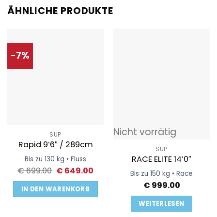
ÄHNLICHE PRODUKTE
-7%
Nicht vorrätig
SUP
Rapid 9’6″ / 289cm
SUP
RACE ELITE 14’0″
Bis zu 130 kg • Fluss
Ursprünglicher
Aktueller
€
699.00
€
649.00
Bis zu 150 kg • Race
Preis
Preis
€
999.00
war:
ist:
IN DEN WARENKORB
€ 699.00
€ 649.00.
WEITERLESEN