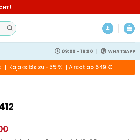
ICHT!
09:00 - 16:00
WHATSAPP
! || Kajaks bis zu -55 % || Aircat ab 549 €
412
ünglicher
Aktueller
00
Preis