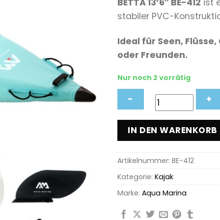
BETTA 13’6″ BE-412
ist 
war:
stabiler PVC-Konstrukt
€ 389
Ideal für Seen, Flüss
oder Freunden.
Nur noch 2 vorrätig
BETTA
IN DEN WARENKORB
13'6″
-
Artikelnummer:
BE-412
412
Menge
Kategorie:
Kajak
Marke:
Aqua Marina