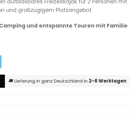
ein aufblasbares Freizeitkajak für 2 Personen mit
ist:
ion und großzügigem Platzangebot.
.00
€ 229.00.
e, Camping und entspannte Touren mit Familie
🚚 Lieferung in ganz Deutschland in
2–6 Werktagen