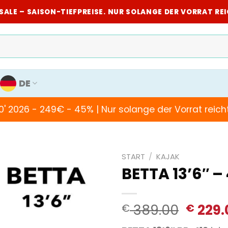
SALE – SAISON-TIEFPREISE. NUR SOLANGE DER VORRAT RE
DE
10' 2026 - 249€ - 45% | Nur solange der Vorrat reicht
START
/
KAJAK
BETTA 13’6″ – 
Urspr
389.00
229.
€
€
Preis