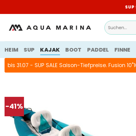
Zum
SUP 
Inhalt
springen
Suchen
nach:
HEIM
SUP
KAJAK
BOOT
PADDEL
FINNE
bis 31.07 - SUP SALE Saison-Tiefpreise. Fusion 10"
-41%