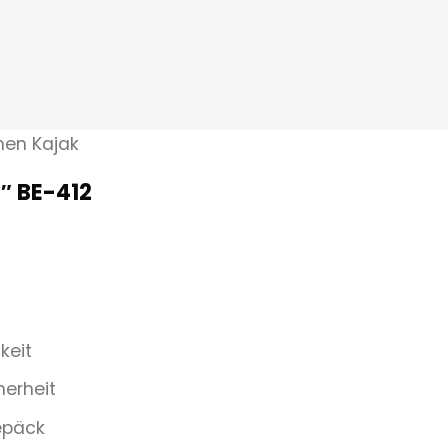
nen Kajak
6″ BE-412
keit
herheit
epäck