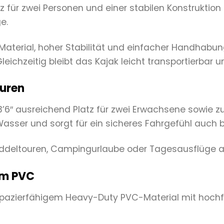
für zwei Personen und einer stabilen Konstruktion 
e.
aterial, hoher Stabilität und einfacher Handhabun
 Gleichzeitig bleibt das Kajak leicht transportierbar
ouren
3’6″ ausreichend Platz für zwei Erwachsene sowie z
asser und sorgt für ein sicheres Fahrgefühl auch b
Paddeltouren, Campingurlaube oder Tagesausflüge 
em PVC
rapazierfähigem Heavy-Duty PVC-Material mit hoc