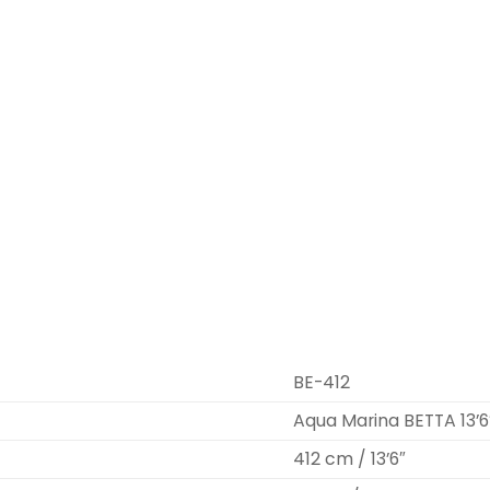
BE-412
Aqua Marina BETTA 13’6
412 cm / 13’6″