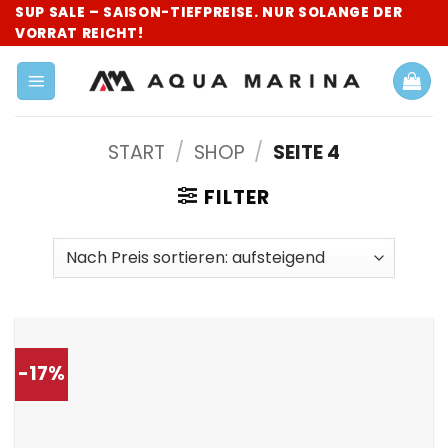
Zum
SUP SALE – SAISON-TIEFPREISE. NUR SOLANGE DER
VORRAT REICHT!
Inhalt
springen
START
/
SHOP
/
SEITE 4
FILTER
-17%