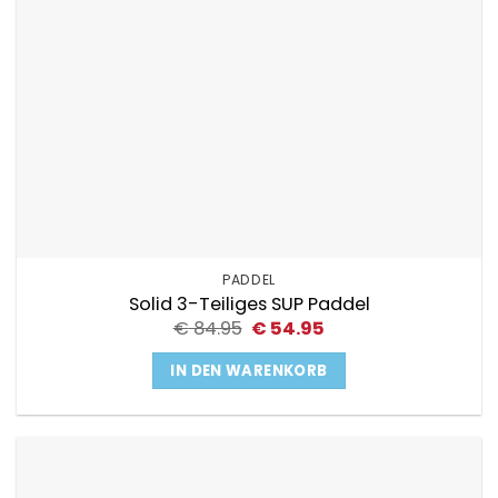
PADDEL
Solid 3-Teiliges SUP Paddel
Ursprünglicher
Aktueller
€
84.95
€
54.95
Preis
Preis
war:
ist:
IN DEN WARENKORB
€ 84.95
€ 54.95.