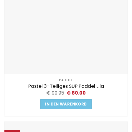
PADDEL
Pastel 3-Teiliges SUP Paddel Lila
Ursprünglicher
Aktueller
€
99.95
€
80.00
Preis
Preis
war:
ist:
IN DEN WARENKORB
€ 99.95
€ 80.00.