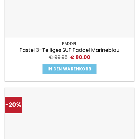
PADDEL
Pastel 3-Teiliges SUP Paddel Marineblau
Ursprünglicher
Aktueller
€
99.95
€
80.00
Preis
Preis
war:
ist:
IN DEN WARENKORB
€ 99.95
€ 80.00.
-20%