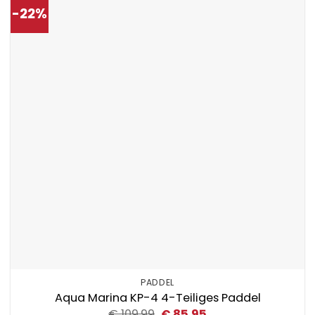
-22%
PADDEL
Aqua Marina KP-4 4-Teiliges Paddel
Ursprünglicher
Aktueller
€
109.99
€
85.95