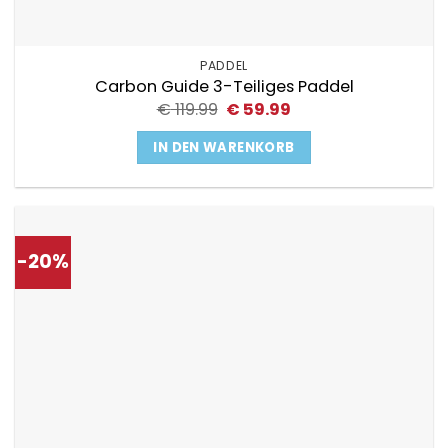
PADDEL
Carbon Guide 3-Teiliges Paddel
Ursprünglicher
Aktueller
€
119.99
€
59.99
Preis
Preis
war:
ist:
IN DEN WARENKORB
€ 119.99
€ 59.99.
-20%