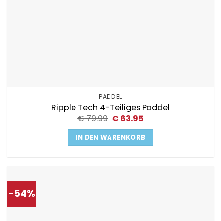
PADDEL
Ripple Tech 4-Teiliges Paddel
Ursprünglicher
Aktueller
€
79.99
€
63.95
Preis
Preis
war:
ist:
IN DEN WARENKORB
€ 79.99
€ 63.95.
-54%