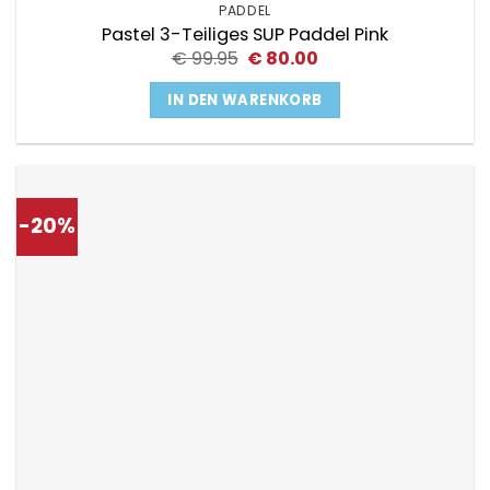
PADDEL
Pastel 3-Teiliges SUP Paddel Pink
Ursprünglicher
Aktueller
€
99.95
€
80.00
Preis
Preis
war:
ist:
IN DEN WARENKORB
€ 99.95
€ 80.00.
-20%