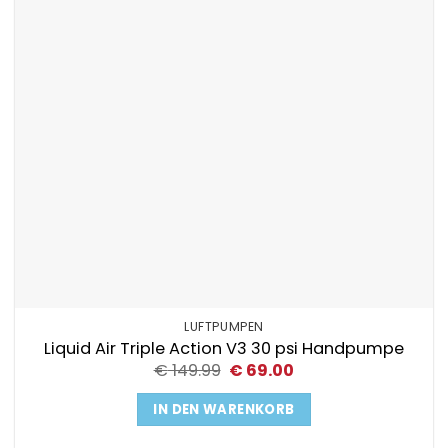
LUFTPUMPEN
Liquid Air Triple Action V3 30 psi Handpumpe
Ursprünglicher
Aktueller
€
149.99
€
69.00
Preis
Preis
war:
ist:
IN DEN WARENKORB
€ 149.99
€ 69.00.