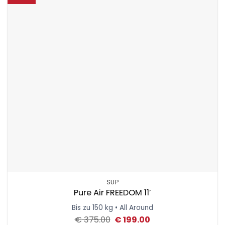
SUP
Pure Air FREEDOM 11’
Bis zu 150 kg • All Around
Ursprünglicher
Aktueller
€
375.00
€
199.00