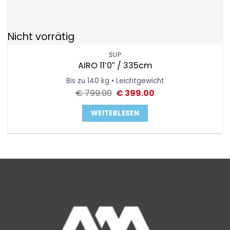
Nicht vorrätig
SUP
AIRO 11’0″ / 335cm
Bis zu 140 kg • Leichtgewicht
Ursprünglicher
Aktueller
€
799.00
€
399.00
Preis
Preis
war:
ist:
WEITERLESEN
€ 799.00
€ 399.00.