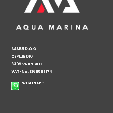
SAMUI D.O.O.
CEPLJE 010
3305 VRANSKO
VAT-No: SI66587174
WHATSAPP