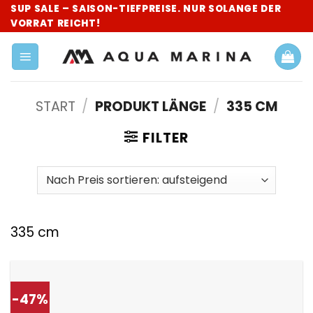
Zum
SUP SALE – SAISON-TIEFPREISE. NUR SOLANGE DER
VORRAT REICHT!
Inhalt
springen
START
/
PRODUKT LÄNGE
/
335 CM
FILTER
335 cm
-47%