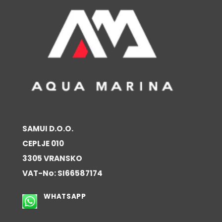
SAMUI D.O.O.
CEPLJE 010
3305 VRANSKO
VAT-No: SI66587174
WHATSAPP