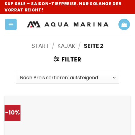
Zum
SUP SALE – SAISON-TIEFPREISE. NUR SOLANGE DER
VORRAT REICHT!
Inhalt
springen
START
/
KAJAK
/
SEITE 2
FILTER
-10%