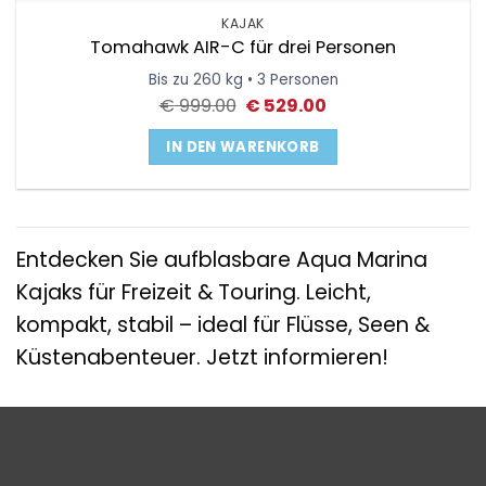
KAJAK
Tomahawk AIR-C für drei Personen
Bis zu 260 kg • 3 Personen
Ursprünglicher
Aktueller
€
999.00
€
529.00
Preis
Preis
war:
ist:
IN DEN WARENKORB
€ 999.00
€ 529.00.
Entdecken Sie aufblasbare Aqua Marina
Kajaks für Freizeit & Touring. Leicht,
kompakt, stabil – ideal für Flüsse, Seen &
Küstenabenteuer. Jetzt informieren!