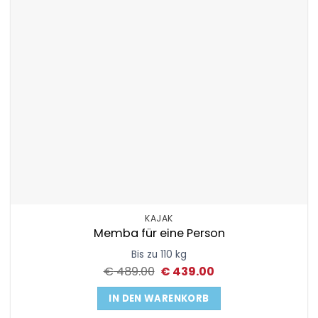
KAJAK
Memba für eine Person
Bis zu 110 kg
Ursprünglicher
Aktueller
€
489.00
€
439.00
Preis
Preis
war:
ist:
IN DEN WARENKORB
€ 489.00
€ 439.00.